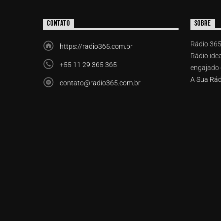
CONTATO
SOBRE
Rádio 365
https://radio365.com.br
Rádio idea
+55 11 29 365 365
engajado e
A Sua Rád
contato@radio365.com.br