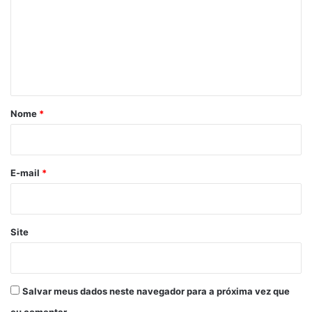
m
e
n
t
á
r
Nome
*
i
o
*
E-mail
*
Site
Salvar meus dados neste navegador para a próxima vez que