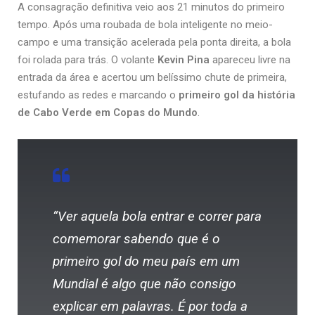
A consagração definitiva veio aos 21 minutos do primeiro
tempo. Após uma roubada de bola inteligente no meio-
campo e uma transição acelerada pela ponta direita, a bola
foi rolada para trás. O volante
Kevin Pina
apareceu livre na
entrada da área e acertou um belíssimo chute de primeira,
estufando as redes e marcando o
primeiro gol da história
de Cabo Verde em Copas do Mundo
.
“Ver aquela bola entrar e correr para
comemorar sabendo que é o
primeiro gol do meu país em um
Mundial é algo que não consigo
explicar em palavras. É por toda a