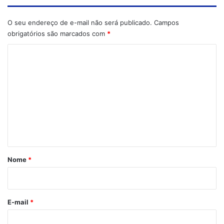
O seu endereço de e-mail não será publicado.
Campos
obrigatórios são marcados com
*
C
o
m
e
n
t
á
r
Nome
*
i
o
*
E-mail
*