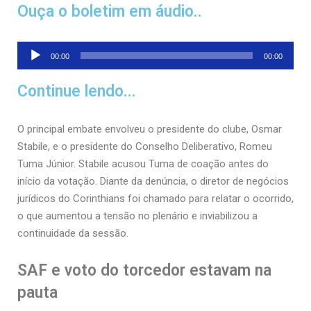
Ouça o boletim em áudio..
Tocador
00:00
00:00
de
áudio
Continue lendo...
O principal embate envolveu o presidente do clube, Osmar
Stabile, e o presidente do Conselho Deliberativo, Romeu
Tuma Júnior. Stabile acusou Tuma de coação antes do
início da votação. Diante da denúncia, o diretor de negócios
jurídicos do Corinthians foi chamado para relatar o ocorrido,
o que aumentou a tensão no plenário e inviabilizou a
continuidade da sessão.
SAF e voto do torcedor estavam na
pauta