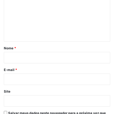
o
m
e
n
t
á
r
Nome
*
i
o
*
E-mail
*
Site
Salvar meus dados neste navegador para a próxima vez que