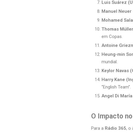
Luis Suárez (U
Manuel Neuer 
Mohamed Salah
Thomas Müller
em Copas.
Antoine Griez
Heung-min Son 
mundial.
Keylor Navas (
Harry Kane (Ing
“English Team”.
Angel Di María
O Impacto no
Para a
Rádio 365
, o