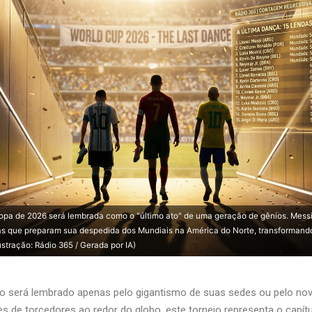
opa de 2026 será lembrada como o "último ato" de uma geração de gênios. Messi
ndas que preparam sua despedida dos Mundiais na América do Norte, transforman
ustração: Rádio 365 / Gerada por IA)
ão será lembrado apenas pelo gigantismo de suas sedes ou pelo no
s de torcedores ao redor do globo, este torneio representa o capítu