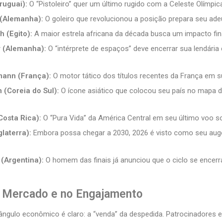
ruguai):
O “Pistoleiro” quer um último rugido com a Celeste Olímpic
(Alemanha):
O goleiro que revolucionou a posição prepara seu ade
 (Egito):
A maior estrela africana da década busca um impacto fina
 (Alemanha):
O “intérprete de espaços” deve encerrar sua lendári
mann (França):
O motor tático dos títulos recentes da França em su
(Coreia do Sul):
O ícone asiático que colocou seu país no mapa 
Costa Rica):
O “Pura Vida” da América Central em seu último voo so
laterra):
Embora possa chegar a 2030, 2026 é visto como seu auge 
 (Argentina):
O homem das finais já anunciou que o ciclo se encerr
 Mercado e no Engajamento
 ângulo econômico é claro: a “venda” da despedida. Patrocinadores