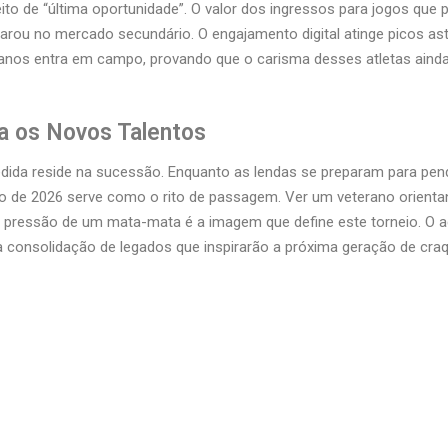
o de “última oportunidade”. O valor dos ingressos para jogos que
parou no mercado secundário. O engajamento digital atinge picos a
nos entra em campo, provando que o carisma desses atletas ainda 
a os Novos Talentos
dida reside na sucessão. Enquanto as lendas se preparam para pend
lco de 2026 serve como o rito de passagem. Ver um veterano orien
pressão de um mata-mata é a imagem que define este torneio. O a
 a consolidação de legados que inspirarão a próxima geração de cra