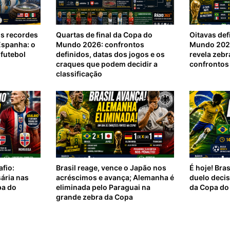
os recordes
Quartas de final da Copa do
Oitavas def
Espanha: o
Mundo 2026: confrontos
Mundo 2026
futebol
definidos, datas dos jogos e os
revela zebr
craques que podem decidir a
confrontos 
classificação
afio:
Brasil reage, vence o Japão nos
É hoje! Bra
ária nas
acréscimos e avança; Alemanha é
duelo deci
pa do
eliminada pelo Paraguai na
da Copa d
grande zebra da Copa