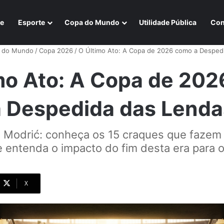
e
Esporte
Copa do Mundo
Utilidade Pública
Con
 do Mundo
/
Copa 2026
/
O Último Ato: A Copa de 2026 como a Desped
mo Ato: A Copa de 20
a Despedida das Lenda
 Modrić: conheça os 15 craques que fazem 
 entenda o impacto do fim desta era para o
X