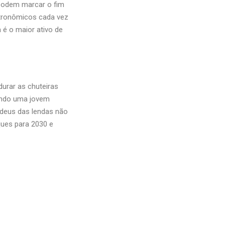
 podem marcar o fim
stronômicos cada vez
é o maior ativo de
urar as chuteiras
tando uma jovem
deus das lendas não
ques para 2030 e