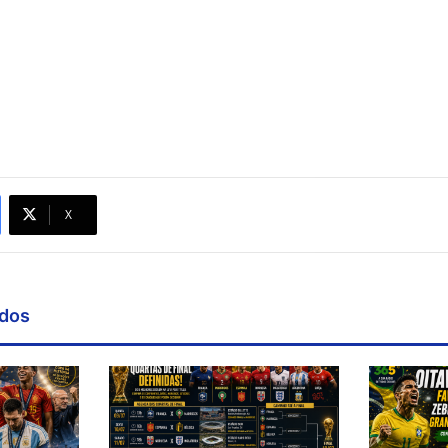
X
ados