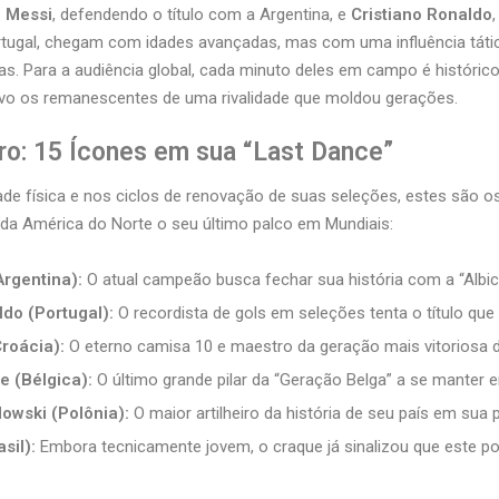
l Messi
, defendendo o título com a Argentina, e
Cristiano Ronaldo
rtugal, chegam com idades avançadas, mas com uma influência tátic
. Para a audiência global, cada minuto deles em campo é histórico
ivo os remanescentes de uma rivalidade que moldou gerações.
ro: 15 Ícones em sua “Last Dance”
de física e nos ciclos de renovação de suas seleções, estes são 
da América do Norte o seu último palco em Mundiais:
Argentina):
O atual campeão busca fechar sua história com a “Albic
ldo (Portugal):
O recordista de gols em seleções tenta o título que 
roácia):
O eterno camisa 10 e maestro da geração mais vitoriosa d
e (Bélgica):
O último grande pilar da “Geração Belga” a se manter em
owski (Polônia):
O maior artilheiro da história de seu país em sua 
sil):
Embora tecnicamente jovem, o craque já sinalizou que este po