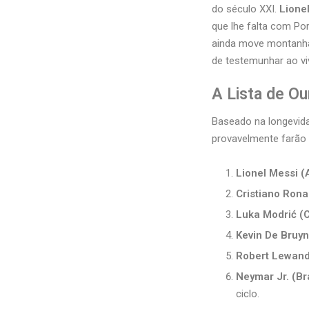
do século XXI.
Lione
que lhe falta com Po
ainda move montanhas
de testemunhar ao v
A Lista de Ou
Baseado na longevida
provavelmente farão 
Lionel Messi (
Cristiano Rona
Luka Modrić (C
Kevin De Bruyn
Robert Lewand
Neymar Jr. (Bra
ciclo.