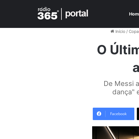
Hom
Início
/
Copa
O Últi
De Messi a
dança" e
Facebook