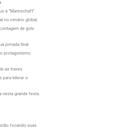
a.
us à “Mannschaft”.
l no cenário global.
a contagem de gols
a jornada final.
do protagonismo
b as traves.
para liderar o
a nesta grande festa.
 estão focando suas