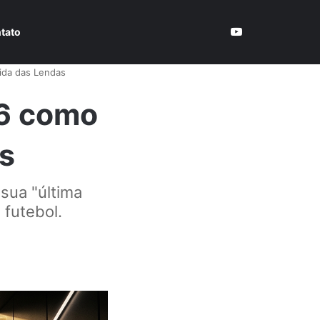
tato
ida das Lendas
26 como
s
sua "última
 futebol.