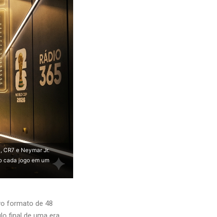
, CR7 e Neymar Jr.
do cada jogo em um
vo formato de 48
lo final de uma era