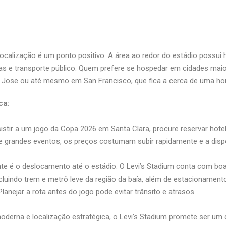
 localização é um ponto positivo. A área ao redor do estádio possui 
ias e transporte público. Quem prefere se hospedar em cidades mai
Jose ou até mesmo em San Francisco, que fica a cerca de uma hora
ca:
istir a um jogo da Copa 2026 em Santa Clara, procure reservar hot
e grandes eventos, os preços costumam subir rapidamente e a dispon
te é o deslocamento até o estádio. O Levi’s Stadium conta com b
incluindo trem e metrô leve da região da baía, além de estacionamen
Planejar a rota antes do jogo pode evitar trânsito e atrasos.
oderna e localização estratégica, o Levi’s Stadium promete ser um