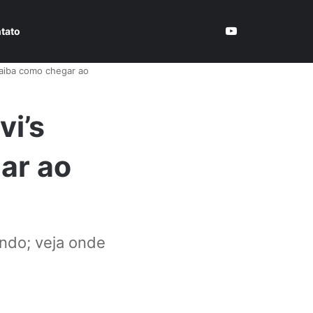
tato
saiba como chegar ao
i’s
ar ao
ndo; veja onde