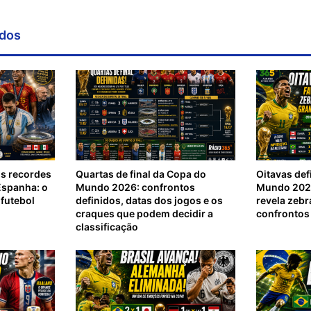
ados
os recordes
Quartas de final da Copa do
Oitavas def
Espanha: o
Mundo 2026: confrontos
Mundo 2026
futebol
definidos, datas dos jogos e os
revela zebr
craques que podem decidir a
confrontos 
classificação