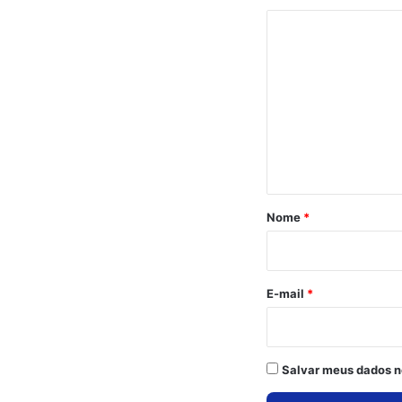
C
o
m
e
n
t
á
r
Nome
*
i
o
*
E-mail
*
Salvar meus dados n