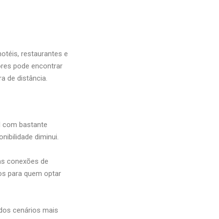
hotéis, restaurantes e
ores pode encontrar
 de distância.
el com bastante
ibilidade diminui.
oas conexões de
tos para quem optar
 dos cenários mais