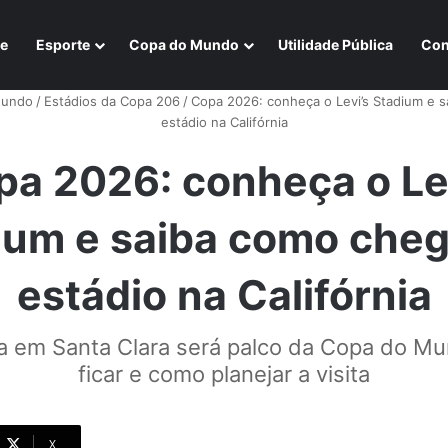
e
Esporte
Copa do Mundo
Utilidade Pública
Con
Mundo
/
Estádios da Copa 206
/
Copa 2026: conheça o Levi’s Stadium e 
estádio na Califórnia
pa 2026: conheça o Lev
ium e saiba como cheg
estádio na Califórnia
 em Santa Clara será palco da Copa do Mu
ficar e como planejar a visita
X